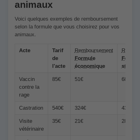
animaux
Voici quelques exemples de remboursement
selon la formule que vous choisirez pour vos
animaux.
Acte
Tarif
Remboursement
Rembou
de
Formule
Formul
l'acte
économique
standa
Vaccin
85€
51€
68€
contre la
rage
Castration
540€
324€
432€
Visite
35€
21€
28€
vétérinaire