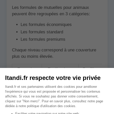
Les formules de mutuelles pour animaux
peuvent être regroupées en 3 catégories:
Les formules économiques
Les formules standard
Les formules premiums
Chaque niveau correspond à une couverture
plus ou moins élevée.
Formules
Explications
Profil type
Formule
Couvre
40 à
Parfait pour
économique
60%
des frais
les maîtres
de santé de
ayant un
l'animal
petit budget
survenant
et
majoritairement
souhaitant