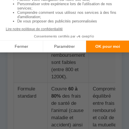
après un
se prémunir
accident
des
(maladies pas
imprévus
ou peu
les plus
remboursées).
importants.
Les plafonds
annuels de
remboursement
sont faibles
(entre 800 et
1200€).
Formule
Couvre
60 à
Compromis
standard
80%
des frais
équilibré
de santé de
entre frais
l'animal (cause
remboursés
maladie et
et coût de
accident) ainsi
la mutuelle.