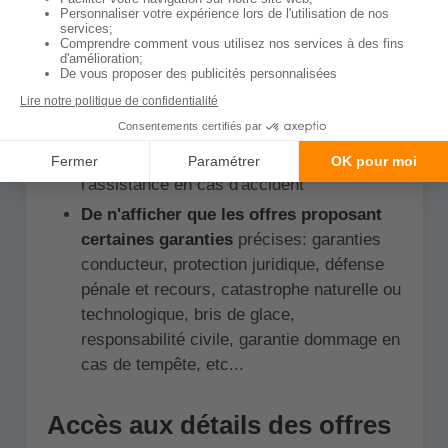
De définir votre budget
et de n'afficher
que les offres proposant ces tarifs (ex:
entre 150 et 500€ par an)
De n'afficher que les offres proposant
certains services supplémentaires
comme: le véhicule de remplacement,
l'assistance en cas de panne ou
l'assistance en cas d'accident
De n'afficher que les offres proposant
certaines garanties
précises: garanties
conducteur, protection juridique, défense
pénale et recours, catastrophe naturelle ou
technologique, bris de glace,
responsabilité civile, garantie dommage en
cas de tempête, etc...
Accès aux détails des offres