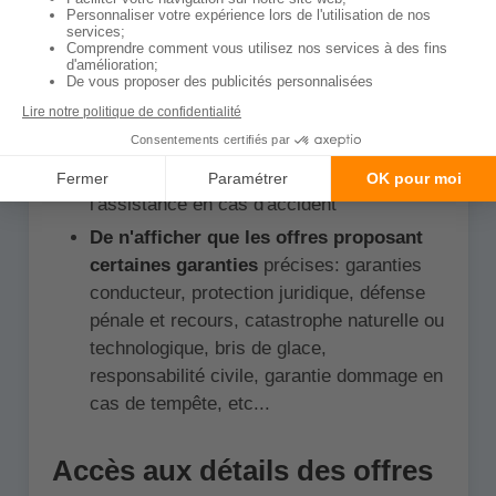
De définir votre budget
et de n'afficher
que les offres proposant ces tarifs (ex:
entre 150 et 500€ par an)
De n'afficher que les offres proposant
certains services supplémentaires
comme: le véhicule de remplacement,
l'assistance en cas de panne ou
l'assistance en cas d'accident
De n'afficher que les offres proposant
certaines garanties
précises: garanties
conducteur, protection juridique, défense
pénale et recours, catastrophe naturelle ou
technologique, bris de glace,
responsabilité civile, garantie dommage en
cas de tempête, etc...
Accès aux détails des offres