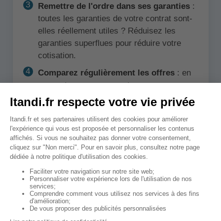
Remettre de l'ordre dans ses garanties
:
toutes les garanties de votre contrat sont-
elles réellement utiles ? Réduisez les
garanties superflues pour réduire votre
cotisation.
Comparez régulièrement les offres
: en
passant par un comparateur, vous pourrez
comparer les prix et les garanties de
milliers d'offres, vous saurez en un clin
d'œil si des économies sont possibles ou
non.
Votre conseiller n'est pas très serviable
? Optez pour une mutuelle en ligne, les
prix sont plus bas et le service par
téléphone et à distance est tout aussi bon !
Optez pour le paiement annuel des
cotisations
: Si vous pouvez vous le