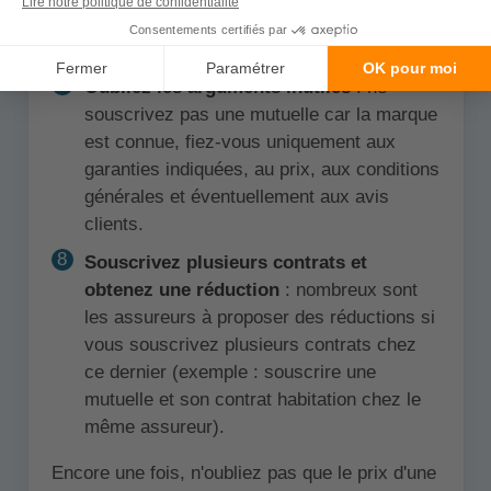
permettre, payer votre mutuelle à l'année
peut vous faire économiser entre 2 et 10%.
Oubliez les arguments inutiles
: ne
souscrivez pas une mutuelle car la marque
est connue, fiez-vous uniquement aux
garanties indiquées, au prix, aux conditions
générales et éventuellement aux avis
clients.
Souscrivez plusieurs contrats et
obtenez une réduction
: nombreux sont
les assureurs à proposer des réductions si
vous souscrivez plusieurs contrats chez
ce dernier (exemple : souscrire une
mutuelle et son contrat habitation chez le
même assureur).
Encore une fois, n'oubliez pas que le prix d'une