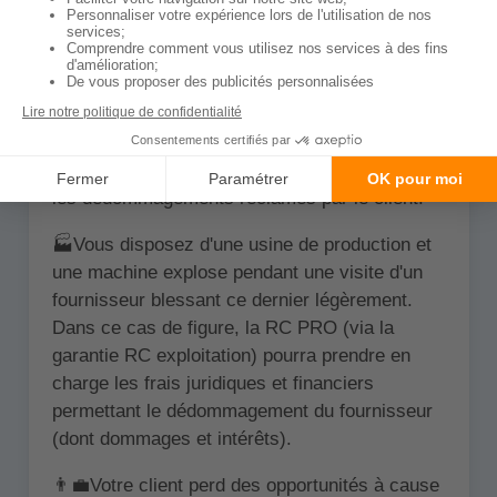
d'être indemnisé via cette dernière. Voici
quelques exemples concrets pour vous aider:
🏗️Vous travaillez dans le bâtiment et un de vos
salariés cause un dommage matériel
(dommage indirect du fait de votre employé)
chez un client. La RC peut prendre en charge
les dédommagements réclamés par le client.
🏭Vous disposez d'une usine de production et
une machine explose pendant une visite d'un
fournisseur blessant ce dernier légèrement.
Dans ce cas de figure, la RC PRO (via la
garantie RC exploitation) pourra prendre en
charge les frais juridiques et financiers
permettant le dédommagement du fournisseur
(dont dommages et intérêts).
👨‍💼Votre client perd des opportunités à cause