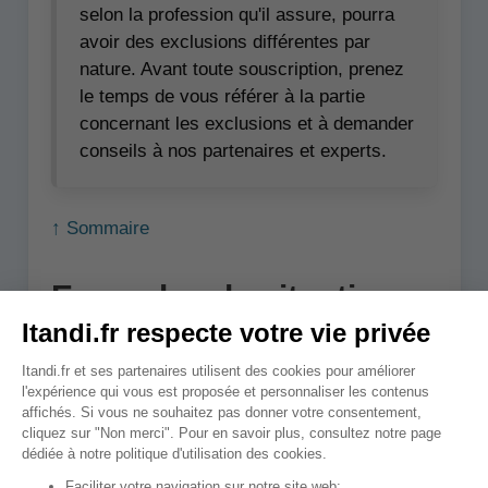
selon la profession qu'il assure, pourra
avoir des exclusions différentes par
nature. Avant toute souscription, prenez
le temps de vous référer à la partie
concernant les exclusions et à demander
conseils à nos partenaires et experts.
↑ Sommaire
Exemples de situations
couvertes par
l'assurance RC PRO
La RC Pro pouvant couvrir une multitude de
sinistres, il n'est parfois pas simple de bien
cerner les différentes situations permettant