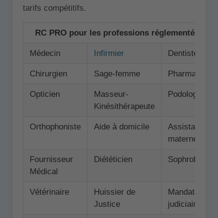
tarifs compétitifs.
RC PRO pour les professions réglementées ⚖️
Médecin
Infirmier
Dentiste
Chirurgien
Sage-femme
Pharmacien
Opticien
Masseur-
Podologue
Kinésithérapeute
Orthophoniste
Aide à domicile
Assistance
maternelle
Fournisseur
Diététicien
Sophrologue
Médical
Vétérinaire
Huissier de
Mandataire
Justice
judiciaire