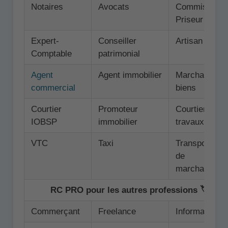
Notaires
Avocats
Commissaire
Priseur
Expert-
Conseiller
Artisan
Comptable
patrimonial
Agent
Agent immobilier
Marchand de
commercial
biens
Courtier
Promoteur
Courtier en
IOBSP
immobilier
travaux
VTC
Taxi
Transporteur
de
marchandise
RC PRO pour les autres professions 🏷️
Commerçant
Freelance
Informaticien