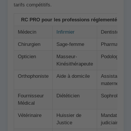
tarifs compétitifs.
RC PRO pour les professions réglementées ⚖️
Médecin
Infirmier
Dentiste
Chirurgien
Sage-femme
Pharmacien
Opticien
Masseur-
Podologue
Kinésithérapeute
Orthophoniste
Aide à domicile
Assistance
maternelle
Fournisseur
Diététicien
Sophrologue
Médical
Vétérinaire
Huissier de
Mandataire
Justice
judiciaire