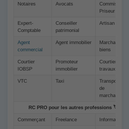
Notaires
Avocats
Commissaire
Priseur
Expert-
Conseiller
Artisan
Comptable
patrimonial
Agent
Agent immobilier
Marchand de
commercial
biens
Courtier
Promoteur
Courtier en
IOBSP
immobilier
travaux
VTC
Taxi
Transporteur
de
marchandise
RC PRO pour les autres professions 🏷️
Commerçant
Freelance
Informaticien