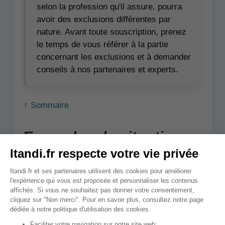
selon la profession qu'il assure, pourra
avoir des exclusions différentes par
nature. Avant toute souscription, prenez
le temps de vous référer à la partie
concernant les exclusions et à demander
conseils à nos partenaires et experts.
↑ Sommaire
Exemples de situations
couvertes par
l'assurance RC PRO
La RC Pro pouvant couvrir une multitude de
sinistres, il n'est parfois pas simple de bien
cerner les différentes situations permettant