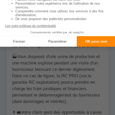
d'être indemnisé via cette dernière. Voici
quelques exemples concrets pour vous aider:
🏗️Vous travaillez dans le bâtiment et un de vos
salariés cause un dommage matériel
(dommage indirect du fait de votre employé)
chez un client. La RC peut prendre en charge
les dédommagements réclamés par le client.
🏭Vous disposez d'une usine de production et
une machine explose pendant une visite d'un
fournisseur blessant ce dernier légèrement.
Dans ce cas de figure, la RC PRO (via la
garantie RC exploitation) pourra prendre en
charge les frais juridiques et financiers
permettant le dédommagement du fournisseur
(dont dommages et intérêts).
👨‍💼Votre client perd des opportunités à cause