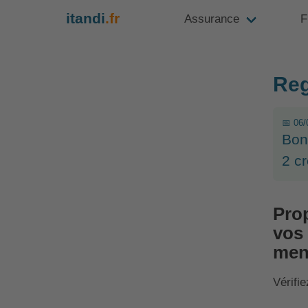
itandi
.fr
Assurance
F
Reg
📅 06/
Bon
2 c
Prop
vos 
men
Vérifie