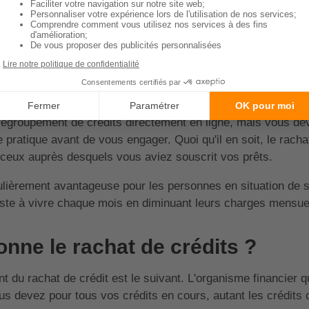
vous pourrez renégocier un nouveau taux d'intérêt, plus bas
 unique sera alors plus basse que l'ensemble des anciennes
ement sera allongée. De ce fait, le coût total de votre uniq
 regroupement de crédits directement en ligne, mais vous de
 pratique avant de vous engager. Quoi qu'il en soit, le rachat
u ceux auprès desquels vous aviez souscrit vos prêts.
ulièrement avantageuse pour les personnes en situation de s
este à vivre chaque mois en diminuant leurs charges mensue
nne le rachat de crédits ?
 du rachat de crédit est le suivant. L'organisme financier qu
s devez pour tous vos crédits en cours, autant les crédits 