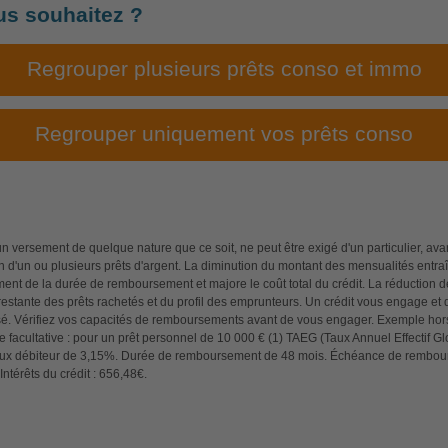
us souhaitez ?
Regrouper plusieurs prêts conso et immo
Regrouper uniquement vos prêts conso
 versement de quelque nature que ce soit, ne peut être exigé d'un particulier, ava
on d'un ou plusieurs prêts d'argent. La diminution du montant des mensualités entra
ment de la durée de remboursement et majore le coût total du crédit. La réduction
restante des prêts rachetés et du profil des emprunteurs. Un crédit vous engage et d
é. Vérifiez vos capacités de remboursements avant de vous engager. Exemple hor
 facultative : pour un prêt personnel de 10 000 € (1) TAEG (Taux Annuel Effectif Glo
taux débiteur de 3,15%. Durée de remboursement de 48 mois. Échéance de rembou
Intérêts du crédit : 656,48€.