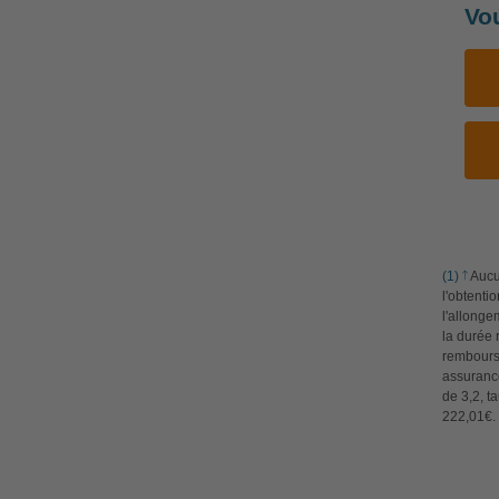
Vo
(1)
Aucun
l'obtenti
l'allonge
la durée 
rembours
assurance
de 3,2, 
222,01€. 