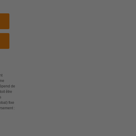
nt
îne
 dépend de
oit être
s
bal) fixe
rsement :