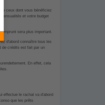
 que ceux dont vous bénéficiez
 mensualités et votre budget
ue emprunt sera plus important.
vez d'abord connaître tous les
 de crédits est fait par un
urendettement. En effet, cela
lles.
i effectue le rachat va d'abord
conso que les prêts