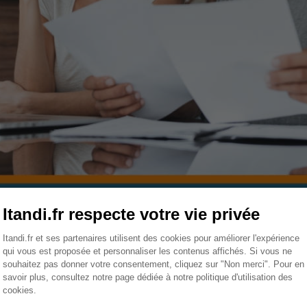
rachat de crédits ?
 cours, il se peut que les différentes mensualités pèsent l
rs le rachat de crédits. Son principe est simple, vous regrou