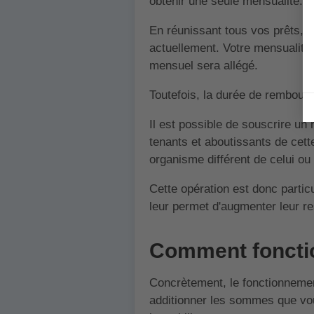
obtenir une seule mensualité.
En réunissant tous vos prêts, 
actuellement. Votre mensualité
mensuel sera allégé.
Toutefois, la durée de rembours
Il est possible de souscrire un
tenants et aboutissants de cette
organisme différent de celui o
Cette opération est donc partic
leur permet d'augmenter leur r
Comment fonctio
Concrètement, le fonctionnement
additionner les sommes que vou