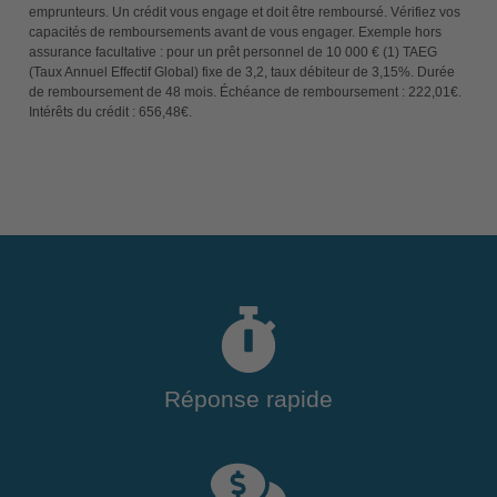
emprunteurs. Un crédit vous engage et doit être remboursé. Vérifiez vos
capacités de remboursements avant de vous engager. Exemple hors
assurance facultative : pour un prêt personnel de 10 000 € (1) TAEG
(Taux Annuel Effectif Global) fixe de 3,2, taux débiteur de 3,15%. Durée
de remboursement de 48 mois. Échéance de remboursement : 222,01€.
Intérêts du crédit : 656,48€.
Réponse rapide