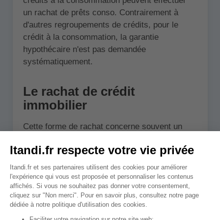
crédits à la consommation peuvent effectuer
un rachat de prêts conso. Contrairement à
d'autres regroupements de crédits, pour le
crédit à la consommation, la garantie
hypothécaire n'est pas demandée
systématiquement.
Le rachat de crédit
immobilier
Cette forme de rachat concerne souvent un
seul crédit immobilier. L'objectif étant de
renégocier le taux pour bénéficier de conditions
plus avantageuses. Attention, ne confondez
pas renégociation de prêt immobilier et rachat
de prêt immo.
En effet, le rachat consiste à diminuer le taux