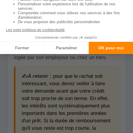
d'intérêt auprès d'un nouvel organisme, tandis
que la renégociation consiste à négocier de
meilleures conditions auprès de votre
organisme actuel.
Le rachat de crédit immobilier peut être
effectué par un locataire ou un propriétaire de
sa résidence principale ou par une personne
logée par son employeur ou chez un tiers.
✍️
À retenir
:
pour que le rachat soit
intéressant, vous devez veiller à faire
votre demande avant que votre crédit
soit trop proche de son terme. En effet,
les intérêts sont systématiquement plus
importants dans les premières années
d'un prêt. Si la durée de remboursement
qu'il vous reste est trop courte, la