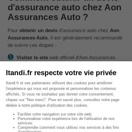
d'assurance auto chez Aon
Assurances Auto ?
Pour
obtenir un devis
d'assurance auto chez
Aon
Assurances Auto
, il est généralement recommandé
de suivre ces étapes :
Visitez le site
web officiel d'Aon Assurances.
Recherchez la section dédiée à l'assurance
auto
, qui pourrait être indiquée par des termes
tels que "Assurance Auto", "Auto ", ou"Devis en
ligne".
Remplissez le formulaire en ligne
en
fournissant les informations requises sur votre
véhicule et vos besoins en matière d'assurance.
Cela inclut généralement la marque, le modèle et
l'année de votre voiture, ainsi que des détails sur