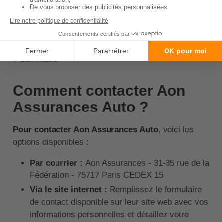
l'usage du véhicule et votre profil de conducteur.
Soumettez le formulaire
pour recevoir votre
devis d'assurance auto chez Aon.
↑ Sommaire
Comment contacter Aon
Assurances Auto ?
Pour contacter Aon Assurances Auto
, voici les
options disponibles :
Par courrier :
Aon Assurances - 31-35 rue de la
Fédération - 75717 Paris CEDEX 15
Via le site internet :
Remplissez le formulaire
de contact disponible sur leur site web avec vos
informations personnelles et détaillez votre