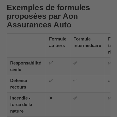
Exemples de formules
proposées par Aon
Assurances Auto
Formule
Formule
For
au tiers
intermédiaire
tou
risq
Responsabilité
✅
✅
✅
civile
Défense
✅
✅
✅
recours
Incendie -
❌
✅
✅
force de la
nature