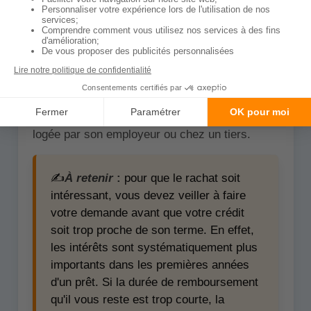
d'intérêt auprès d'un nouvel organisme, tandis
que la renégociation consiste à négocier de
meilleures conditions auprès de votre
organisme actuel.
Le rachat de crédit immobilier peut être
effectué par un locataire ou un propriétaire de
sa résidence principale ou par une personne
logée par son employeur ou chez un tiers.
✍️
À retenir
:
pour que le rachat soit
intéressant, vous devez veiller à faire
votre demande avant que votre crédit
soit trop proche de son terme. En effet,
les intérêts sont systématiquement plus
importants dans les premières années
d'un prêt. Si la durée de remboursement
qu'il vous reste est trop courte, la