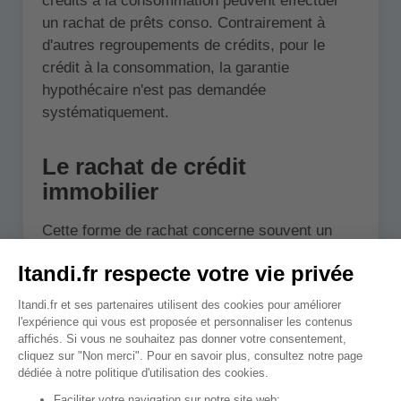
crédits à la consommation peuvent effectuer
un rachat de prêts conso. Contrairement à
d'autres regroupements de crédits, pour le
crédit à la consommation, la garantie
hypothécaire n'est pas demandée
systématiquement.
Le rachat de crédit
immobilier
Cette forme de rachat concerne souvent un
seul crédit immobilier. L'objectif étant de
renégocier le taux pour bénéficier de conditions
plus avantageuses. Attention, ne confondez
pas renégociation de prêt immobilier et rachat
de prêt immo.
En effet, le rachat consiste à diminuer le taux