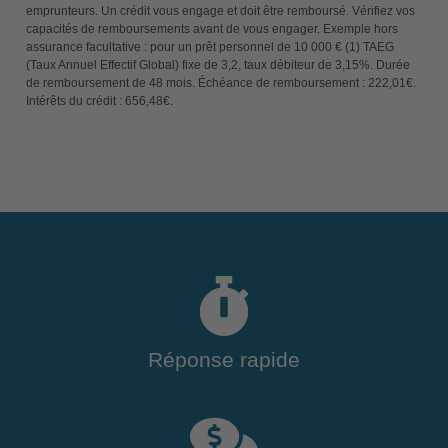
emprunteurs. Un crédit vous engage et doit être remboursé. Vérifiez vos
capacités de remboursements avant de vous engager. Exemple hors
assurance facultative : pour un prêt personnel de 10 000 € (1) TAEG
(Taux Annuel Effectif Global) fixe de 3,2, taux débiteur de 3,15%. Durée
de remboursement de 48 mois. Échéance de remboursement : 222,01€.
Intérêts du crédit : 656,48€.
Réponse rapide