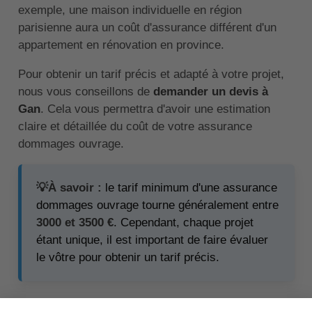
exemple, une maison individuelle en région
parisienne aura un coût d'assurance différent d'un
appartement en rénovation en province.
Pour obtenir un tarif précis et adapté à votre projet,
nous vous conseillons de
demander un devis à
Gan
. Cela vous permettra d'avoir une estimation
claire et détaillée du coût de votre assurance
dommages ouvrage.
💡À savoir :
le tarif minimum d'une assurance
dommages ouvrage tourne généralement entre
3000 et 3500 €
. Cependant, chaque projet
étant unique, il est important de faire évaluer
le vôtre pour obtenir un tarif précis.
↑ Sommaire