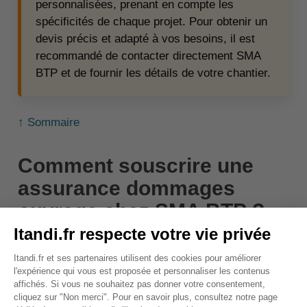
personnalisées, prenant en compte les
spécificités de chaque projet. Pour obtenir un
devis précis et adapté à vos besoins, il est
recommandé de contacter directement SMA
BTP et de fournir les détails de votre chantier.
↑ Sommaire
Comment souscrire une
assurance dommages
ouvrage chez SMA BTP ?
Pour
souscrire une assurance dommages ouvrage
chez SMA BTP, suivez ces étapes :
Rendez-vous sur le site internet :
Accédez au
site web de SMA BTP pour commencer le