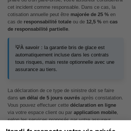
cet incident comme responsable. Dans ce cas, la
cotisation annuelle peut être
majorée de 25 %
en
cas de
responsabilité totale
ou de
12,5 %
en
cas
de responsabilité partielle
.
💡À savoir :
la garantie bris de glace est
automatiquement incluse dans les contrats
tous risques, mais reste optionnelle avec une
assurance au tiers.
La déclaration de ce type de sinistre doit se faire
dans
un délai de 5 jours ouvrés
après constatation.
Vous pouvez effectuer cette
déclaration en ligne
via votre espace client ou par
application mobile
,
selon les services proposés par votre assureur.