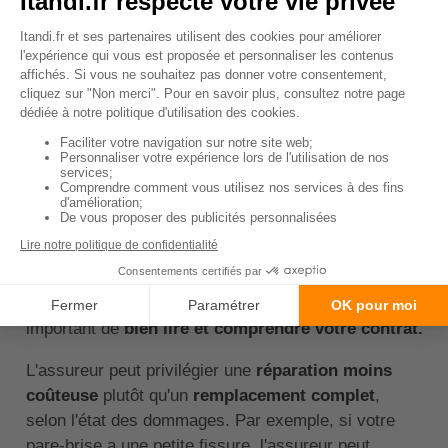
↑ Sommaire
Bris de glace : prise en
charge et remplacement
des vitrages endommagés
La garantie bris de glace est une
protection
essentielle
dans votre contrat d'assurance auto. Elle
permet d'être indemnisé en cas de dommages sur le
pare-brise, les vitres latérales, les rétroviseurs et les
phares. Cependant, chaque contrat précise les
conditions d'indemnisation exactes, il est donc
important de
bien lire et comprendre votre contrat.
L'assureur peut privilégier une
réparation moins
coûteuse
plutôt qu'un
remplacement complet
,
selon l'état des dommages. Par exemple, si votre
pare-brise a une petite fissure, l'assureur peut