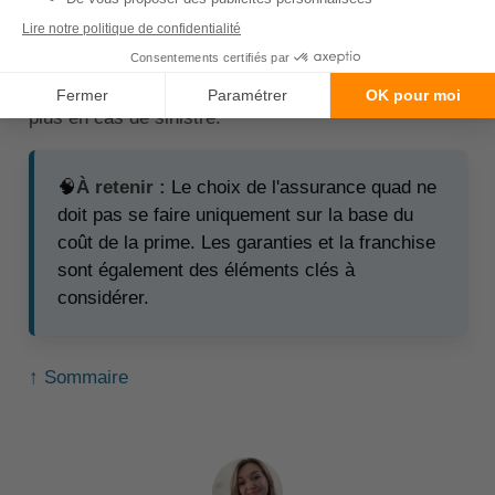
C'est le montant que vous devrez payer de votre
poche en cas de sinistre. Une franchise plus élevée
peut réduire le coût de votre prime d'assurance,
mais cela signifie également que vous devrez payer
plus en cas de sinistre.
🧠
À retenir :
Le choix de l'assurance quad ne
doit pas se faire uniquement sur la base du
coût de la prime. Les garanties et la franchise
sont également des éléments clés à
considérer.
↑ Sommaire