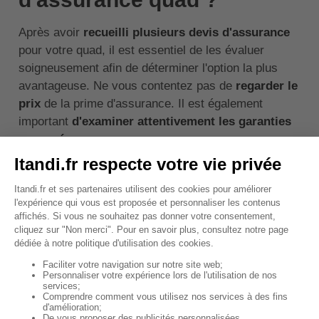
Après avoir
recueilli plusieurs devis d'assurance
pour votre quad, il est essentiel de les évaluer
soigneusement afin de déterminer l'option la plus
avantageuse. Ne vous contentez pas de
regarder le
prix
de la prime d'assurance. Il est également
important
d'examiner attentivement les garanties
proposées
.
Assurez-vous que l'assurance couvre tous les
risques auxquels votre quad est exposé. Par
exemple, si vous utilisez votre quad pour des
activités de loisirs en plein air, vous voudrez peut-
être une assurance qui couvre les dommages
causés par les intempéries ou les accidents hors
route.
Examinez également le montant de la
franchise
.