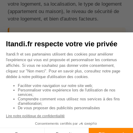
votre logement, sa localisation, le type de logement
(appartement ou maison), le niveau de sécurité de
votre logement, et bien d'autres facteurs.
✍️À noter :
Il est également important de
prendre en compte le niveau de couverture
que vous choisissez. Par exemple, une
formule plus complète comme la Freed'Home
coûtera probablement plus cher que la formule
Econ'Home.
En moyenne, le prix d'une assurance habitation varie
entre
150€ et 400€ par an
. Cependant, ce n'est
qu'une estimation et le coût réel peut être plus élevé
ou plus bas en fonction de vos besoins spécifiques
et des critères mentionnés ci-dessus.