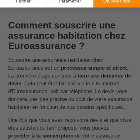
↑ Sommaire
Comment souscrire une
assurance habitation chez
Euroassurance ?
Souscrire une assurance habitation chez
Euroassurance est un
processus simple et direct
.
La première étape consiste à
faire une demande de
devis
. Cela peut être fait soit via le site internet
d'Euroassurance, soit par téléphone. Le devis vous
donnera une idée précise du coût de votre assurance
habitation en fonction de vos besoins spécifiques.
Une fois que vous avez reçu votre devis et que vous
êtes satisfait du tarif proposé, vous pouvez
procéder à la souscription
de votre assurance