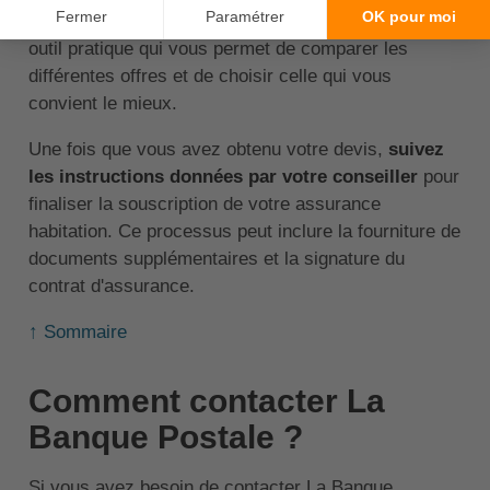
situation et de vos besoins. Le devis en ligne est un
outil pratique qui vous permet de comparer les
différentes offres et de choisir celle qui vous
convient le mieux.
Une fois que vous avez obtenu votre devis,
suivez
les instructions données par votre conseiller
pour
finaliser la souscription de votre assurance
habitation. Ce processus peut inclure la fourniture de
documents supplémentaires et la signature du
contrat d'assurance.
↑ Sommaire
Comment contacter La
Banque Postale ?
Si vous avez besoin de contacter La Banque