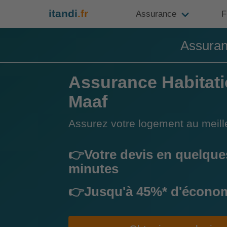
itandi
.fr
Assurance
F
Assuranc
Assurance Habitat
Maaf
Assurez votre logement au meille
👉Votre devis en quelque
minutes
👉Jusqu'à 45%* d'écono