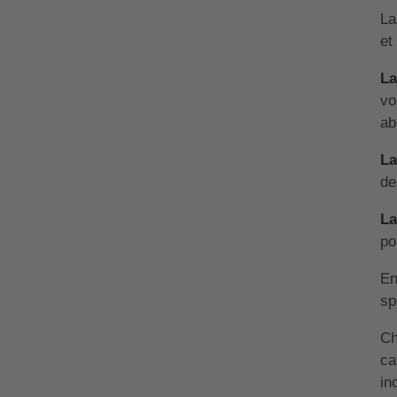
La
et
La
vo
ab
La
de
La
po
En
sp
Ch
ca
in