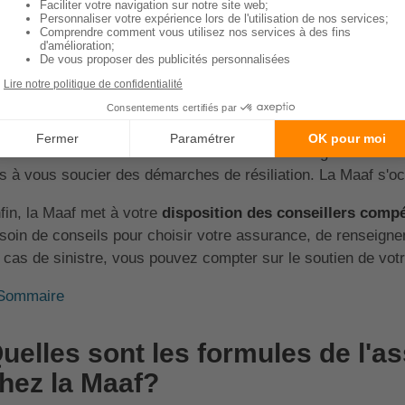
oisir l'assurance habitation de la Maaf, c'est bénéficier d
 Maaf propose un
service de dépannage à domicile
. Que ce
électricité ou un problème de serrurerie, un professionnel in
oblème et minimiser les dégâts.
 autre avantage non négligeable est la
prise en charge de l
assurance habitation
. Si vous décidez de changer d'assureu
s à vous soucier des démarches de résiliation. La Maaf s'oc
fin, la Maaf met à votre
disposition des conseillers compé
soin de conseils pour choisir votre assurance, de renseigne
 cas de sinistre, vous pouvez compter sur le soutien de votr
Sommaire
uelles sont les formules de l'a
hez la Maaf?