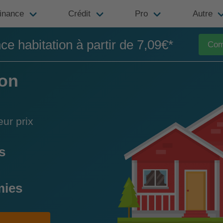
inance
Crédit
Pro
Autre
e habitation à partir de 7,09€*
Com
ion
ur prix
s
mies