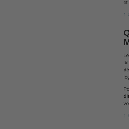
et
↑ 
Q
M
L
di
dé
lo
Po
di
vo
↑ 