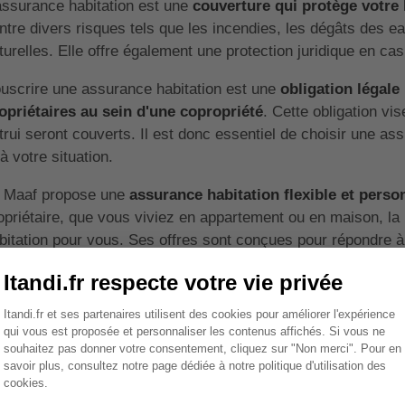
assurance habitation est une
couverture qui protège votre
ntre divers risques tels que les incendies, les dégâts des e
turelles. Elle offre également une protection juridique en cas d
uscrire une assurance habitation est une
obligation légale
opriétaires au sein d'une copropriété
. Cette obligation v
trui seront couverts. Il est donc essentiel de choisir une a
 à votre situation.
 Maaf propose une
assurance habitation flexible et perso
opriétaire, que vous viviez en appartement ou en maison, la
bitation pour vous. Ses offres sont conçues pour répondre à 
e tranquillité d'esprit optimale.
Sommaire
uels sont les avantages de l'as
hez la Maaf?