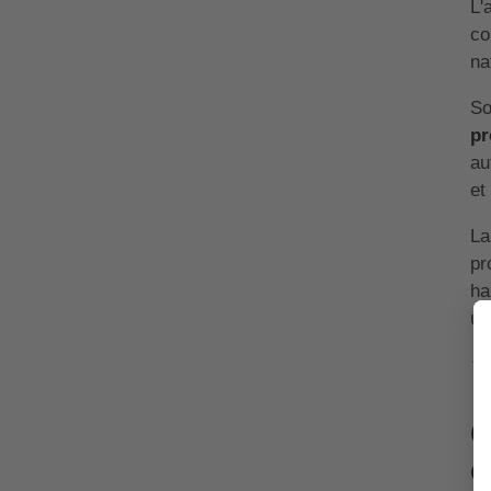
L'
co
na
So
pr
au
et
La
pr
ha
un
↑ 
Q
c