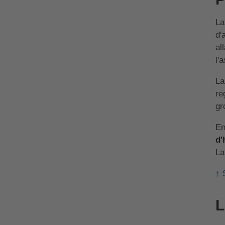
La
d'
al
l'
La
re
gr
En
d'
La
↑ 
L