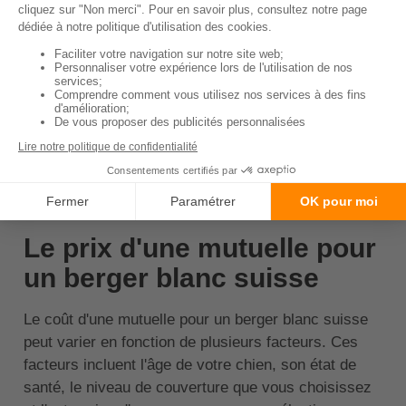
que l'assurance peut couvrir
les coûts des soins de santé
de votre chien à long terme.
Exclusions
Prenez note des conditions
ou traitements qui ne sont
pas couverts par l'assurance.
↑ Sommaire
Le prix d'une mutuelle pour
un berger blanc suisse
Le coût d'une mutuelle pour un berger blanc suisse
peut varier en fonction de plusieurs facteurs. Ces
facteurs incluent l'âge de votre chien, son état de
santé, le niveau de couverture que vous choisissez