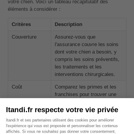
votre chien. Voici un tableau récapitulatif des
éléments à considérer :
Critères
Description
Couverture
Assurez-vous que
l'assurance couvre les soins
dont votre chien a besoin, y
compris les soins préventifs,
les traitements et les
interventions chirurgicales.
Coût
Comparez les primes et les
franchises pour trouver une
assurance qui correspond à
votre budget.
Limites de
Vérifiez les limites annuelles
remboursement
ou à vie pour vous assurer