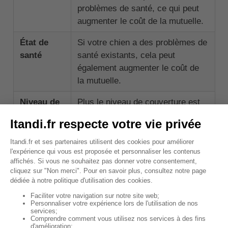
problèmes de santé, ce qui peut
augmenter le coût de la mutuelle.
État de
Si votre chien a des problèmes de
santé
santé existants, cela peut
également augmenter le coût de
la mutuelle.
Niveau de
Plus le niveau de couverture est
couverture
élevé (c'est-à-dire plus le
pourcentage de remboursement
est élevé), plus le coût de la
mutuelle sera élevé.
Franchise
Une franchise plus élevée peut
réduire le coût de la mutuelle,
mais signifie que vous devrez
payer plus de frais vétérinaires de
votre poche.