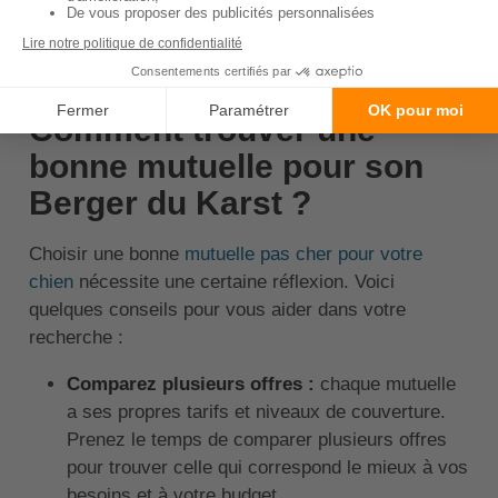
↑ Sommaire
Comment trouver une
bonne mutuelle pour son
Berger du Karst ?
Choisir une bonne
mutuelle pas cher pour votre
chien
nécessite une certaine réflexion. Voici
quelques conseils pour vous aider dans votre
recherche :
Comparez plusieurs offres :
chaque mutuelle
a ses propres tarifs et niveaux de couverture.
Prenez le temps de comparer plusieurs offres
pour trouver celle qui correspond le mieux à vos
besoins et à votre budget.