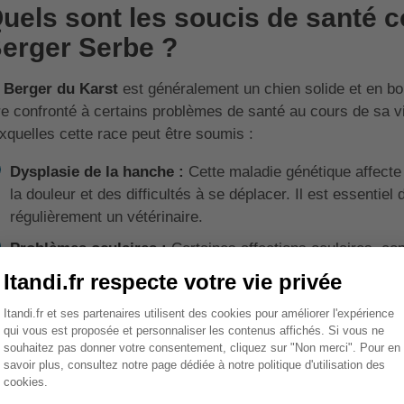
uels sont les soucis de santé c
erger Serbe ?
e
Berger du Karst
est généralement un chien solide et en bo
re confronté à certains problèmes de santé au cours de sa vie
xquelles cette race peut être soumis :
Dysplasie de la hanche :
Cette maladie génétique affecte 
la douleur et des difficultés à se déplacer. Il est essentiel
régulièrement un vétérinaire.
Problèmes oculaires :
Certaines affections oculaires, co
affecter le Berger du Karst. Un suivi ophtalmologique rég
traiter ces conditions.
Allergies :
Comme beaucoup de chiens, le Berger du Karst
alimentaires ou environnementales. Ces allergies se mani
des irritations de la peau. Un diagnostic vétérinaire est cruc
efficacement.