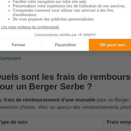
Problèmes cardiaques :
Cette race peut être prédisposé
la cardiomyopathie. Des examens réguliers peuvent aider 
précoce.
Problèmes de peau :
Les affections cutanées, comme la d
Berger du Karst. Il est important de maintenir une bonne h
cas de symptômes cutanés.
Sommaire
uels sont les frais de rembour
our un Berger Serbe ?
es
frais de remboursement d'une mutuelle
pour un Berger d
uverture choisie. Voici un aperçu des remboursements possi
Type de soin
Frais moy