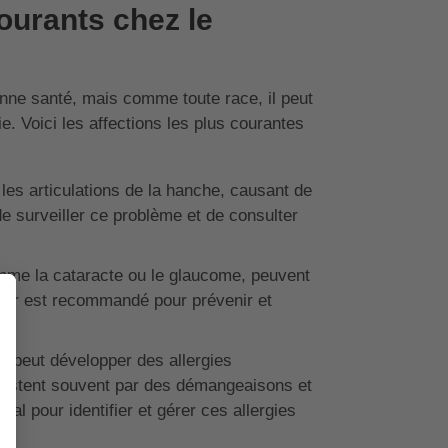
ourants chez le
nne santé, mais comme toute race, il peut
. Voici les affections les plus courantes
les articulations de la hanche, causant de
 de surveiller ce problème et de consulter
mme la cataracte ou le glaucome, peuvent
ulier est recommandé pour prévenir et
 peut développer des allergies
festent souvent par des démangeaisons et
ial pour identifier et gérer ces allergies