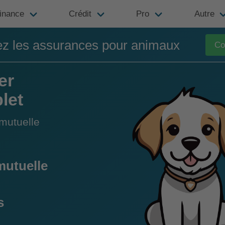
inance
Crédit
Pro
Autre
z les assurances pour animaux
Co
er
let
mutuelle
mutuelle
s