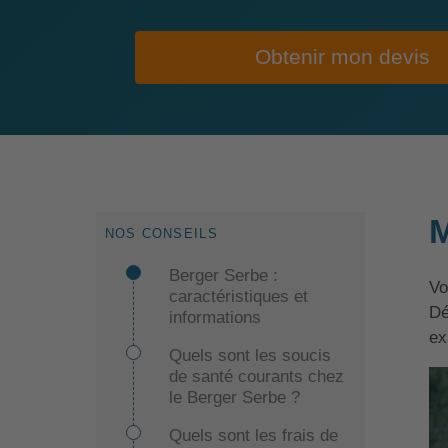
Obtenir mon devis
M
NOS CONSEILS
Berger Serbe :
Vo
caractéristiques et
Dé
informations
ex
Quels sont les soucis
de santé courants chez
le Berger Serbe ?
Quels sont les frais de