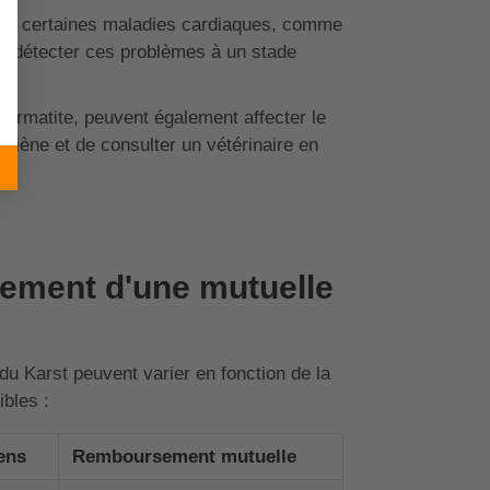
e à certaines maladies cardiaques, comme
à détecter ces problèmes à un stade
ermatite, peuvent également affecter le
ygiène et de consulter un vétérinaire en
sement d'une mutuelle
u Karst peuvent varier en fonction de la
bles :
ens
Remboursement mutuelle