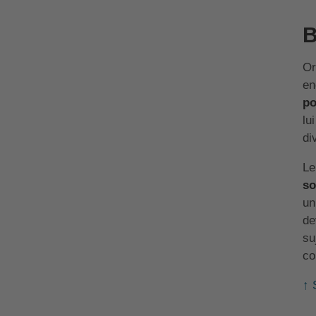
B
Or
en
po
lu
di
Le
so
un
de
su
co
↑ 