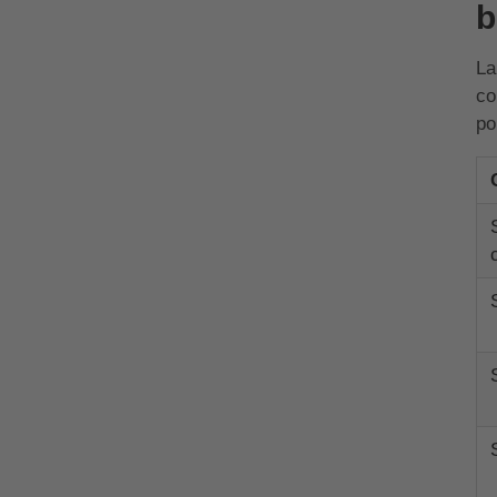
b
La
co
po