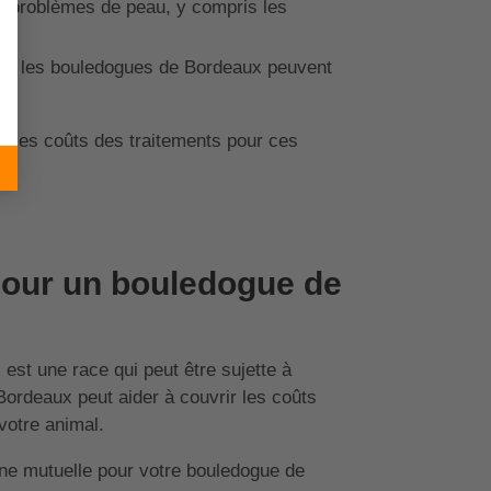
rs problèmes de peau, y compris les
rt, les bouledogues de Bordeaux peuvent
r les coûts des traitements pour ces
pour un bouledogue de
t une race qui peut être sujette à
ordeaux peut aider à couvrir les coûts
votre animal.
une mutuelle pour votre bouledogue de