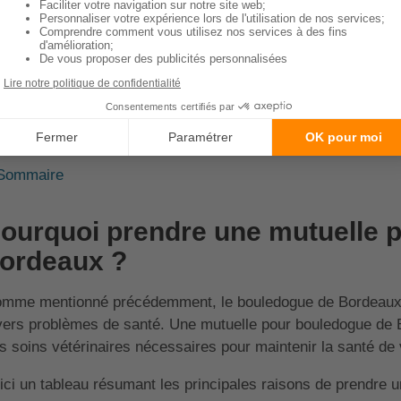
Problèmes de peau :
Cette race peut être sujette à dive
allergies et les infections.
Problèmes respiratoires :
En raison de leur museau cou
avoir des problèmes respiratoires.
e mutuelle pour bouledogue de Bordeaux peut aider à couvri
nditions.
Sommaire
ourquoi prendre une mutuelle 
ordeaux ?
mme mentionné précédemment, le bouledogue de Bordeaux es
vers problèmes de santé. Une mutuelle pour bouledogue de B
s soins vétérinaires nécessaires pour maintenir la santé de 
ici un tableau résumant les principales raisons de prendre 