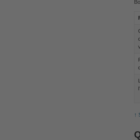
Bo
↑ 
Q