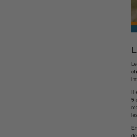
L
Le
ch
in
Il
5 
mo
le
En
de