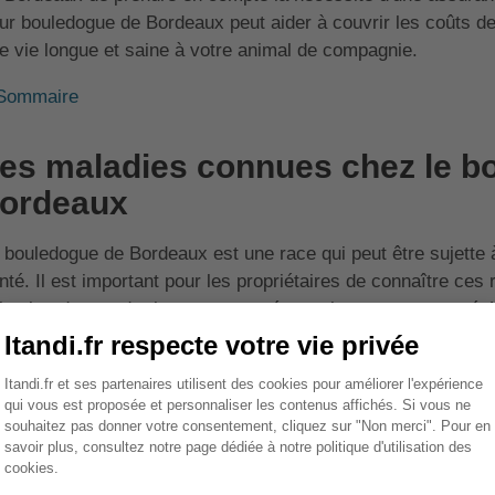
ur bouledogue de Bordeaux peut aider à couvrir les coûts de
e vie longue et saine à votre animal de compagnie.
Sommaire
es maladies connues chez le b
ordeaux
 bouledogue de Bordeaux est une race qui peut être sujette
nté. Il est important pour les propriétaires de connaître ces r
imal et de prendre les mesures nécessaires pour sa santé. 
urantes chez cette race :
Dysplasie de la hanche :
C'est une malformation de l'art
la douleur et de l'arthrite.
Problèmes cardiaques :
Certains bouledogues de Bordea
cardiaques.