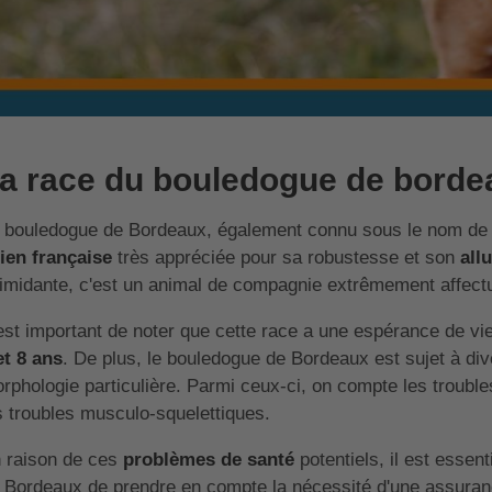
a race du bouledogue de borde
 bouledogue de Bordeaux, également connu sous le nom d
ien française
très appréciée pour sa robustesse et son
all
timidante, c'est un animal de compagnie extrêmement affectue
 est important de noter que cette race a une espérance de vi
et 8 ans
. De plus, le bouledogue de Bordeaux est sujet à di
rphologie particulière. Parmi ceux-ci, on compte les trouble
s troubles musculo-squelettiques.
 raison de ces
problèmes de santé
potentiels, il est essen
 Bordeaux de prendre en compte la nécessité d'une assuranc