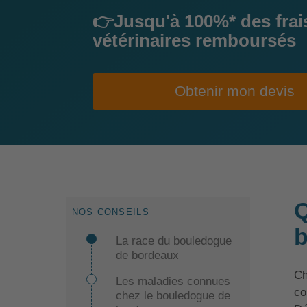
👉Jusqu'à 100%* des frai
vétérinaires remboursés
Obtenir mon devis
Q
NOS CONSEILS
b
La race du bouledogue
de bordeaux
Ch
Les maladies connues
co
chez le bouledogue de