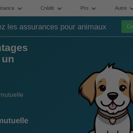
inance
Crédit
Pro
Autre
z les assurances pour animaux
Co
ntages
 un
mutuelle
mutuelle