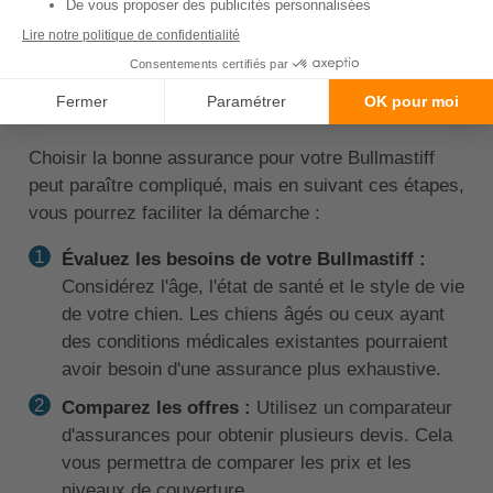
Bullmastiff : Comment
trouver la bonne
assurance ?
Choisir la bonne assurance pour votre Bullmastiff
peut paraître compliqué, mais en suivant ces étapes,
vous pourrez faciliter la démarche :
Évaluez les besoins de votre Bullmastiff :
Considérez l'âge, l'état de santé et le style de vie
de votre chien. Les chiens âgés ou ceux ayant
des conditions médicales existantes pourraient
avoir besoin d'une assurance plus exhaustive.
Comparez les offres :
Utilisez un comparateur
d'assurances pour obtenir plusieurs devis. Cela
vous permettra de comparer les prix et les
niveaux de couverture.