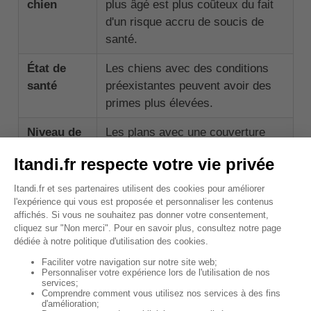
chien
plus âgé est plus coûteux du fait
d'un risque accru de soucis de
santé.
État de
Les chiens avec des conditions
santé
préexistantes peuvent avoir des
primes plus élevées.
Niveau de
Les plans avec une couverture
couverture
plus complète auront des primes
plus élevées.
Franchise
Une franchise plus élevée peut
réduire la prime mensuelle, mais
augmentera le coût des soins
vétérinaires.
↑ Sommaire