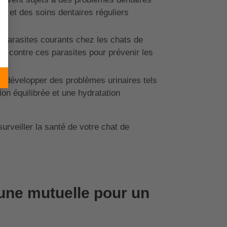
tée et des soins dentaires réguliers
s parasites courants chez les chats de
hat contre ces parasites pour prévenir les
t développer des problèmes urinaires tels
ion équilibrée et une hydratation
surveiller la santé de votre chat de
'une mutuelle pour un