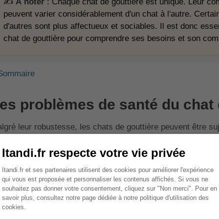
✍️
À noter
: Chaque chat de gouttière est unique. Leur co
peuvent varier considérablement d'un chat à l'autre. Certai
d'autres sont plus affectueux et sociables. Il est donc ess
chat de gouttière pour comprendre ses besoins et son co
Sommaire
es problèmes de santé du chat 
lgré leur robustesse, les chats de gouttière peuvent être suj
portant de connaître ces problèmes potentiels pour pouvoir l
ici quelques-uns des problèmes de santé les plus courants c
Les maladies infectieuses :
Comme tous les chats, les c
maladies infectieuses comme la leucose, le coryza ou la 
meilleur moyen de prévention.
Les problèmes dentaires :
Les chats de gouttière sont 