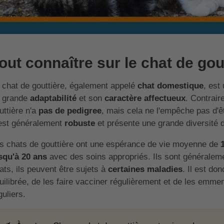
out connaître sur le chat de gou
 chat de gouttière, également appelé
chat domestique
, est
 grande
adaptabilité
et son
caractère affectueux
. Contrair
uttière n'a
pas de pedigree
, mais cela ne l'empêche pas d'
 est généralement
robuste
et présente une grande diversité d
s chats de gouttière ont une espérance de vie moyenne de
squ'à 20 ans
avec des soins appropriés. Ils sont générale
ats, ils peuvent être sujets à
certaines maladies
. Il est do
uilibrée, de les faire vacciner régulièrement et de les emme
guliers.