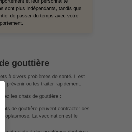
mportement et leur personnalité
ns sont plus indépendants, tandis que
entiel de passer du temps avec votre
mportement.
de gouttière
ets à divers problèmes de santé. Il est
es prévenir ou les traiter rapidement.
hez les chats de gouttière :
hats de gouttière peuvent contracter des
toxoplasmose. La vaccination est le
souvent sujets à des problèmes dentaires