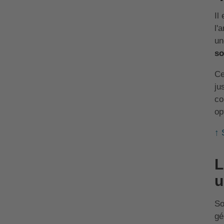
Il
l'
un
so
Ce
ju
co
op
↑ 
L
u
So
gé