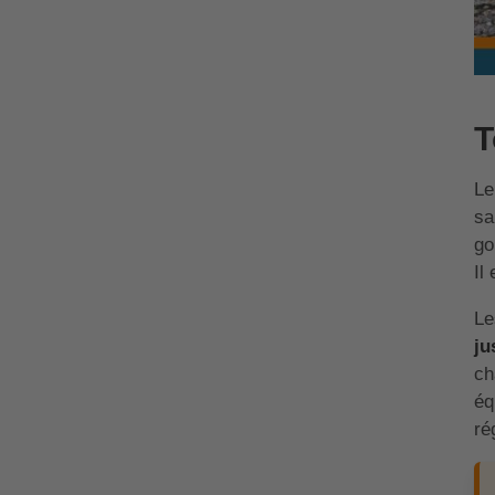
T
Le
sa
go
Il
Le
ju
ch
éq
ré