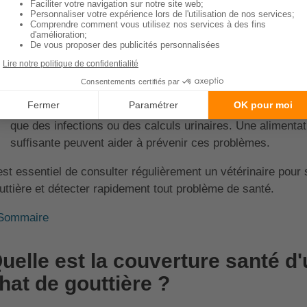
tels que le tartre ou les gingivites. Une alimentation adap
peuvent aider à prévenir ces problèmes.
Les parasites :
Les puces, les tiques et les vers sont de
gouttière. Il est important de traiter régulièrement votre c
infestations.
Les problèmes urinaires :
Les chats de gouttière peuven
que des infections ou des calculs urinaires. Une alimentat
suffisante peuvent aider à prévenir ces problèmes.
 est essentiel de consulter régulièrement un vétérinaire pour 
uttière et détecter rapidement tout problème de santé.
Sommaire
uelle est la couverture santé d
hat de gouttière ?