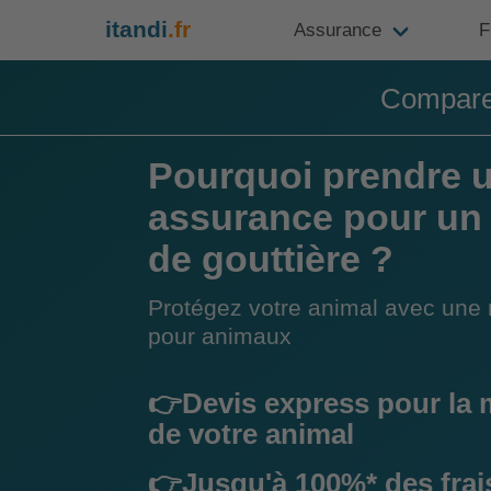
itandi
.fr
Assurance
F
Compare
Pourquoi prendre 
assurance pour un
de gouttière ?
Protégez votre animal avec une 
pour animaux
👉Devis express pour la 
de votre animal
👉Jusqu'à 100%* des frai