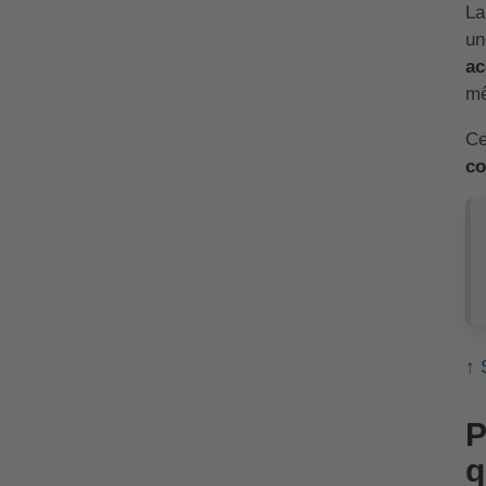
La
un
ac
mê
Ce
co
↑ 
P
q