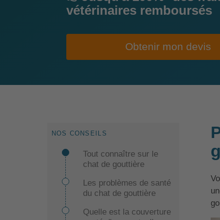
vétérinaires remboursés
Obtenir mon devis
P
NOS CONSEILS
g
Tout connaître sur le
chat de gouttière
Vo
Les problèmes de santé
un
du chat de gouttière
go
Quelle est la couverture