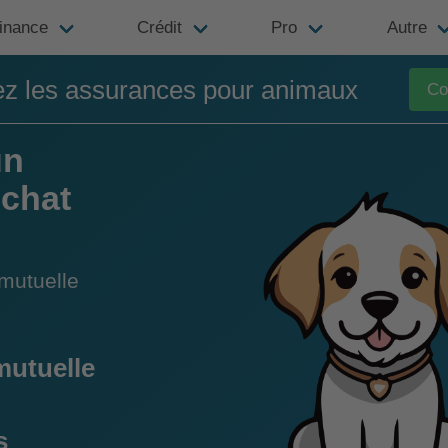
inance
Crédit
Pro
Autre
z les assurances pour animaux
Co
un
 chat
mutuelle
mutuelle
s