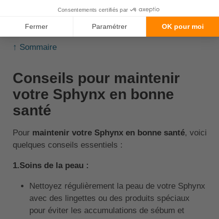
complète, incluant les maladies, les vaccinations, et
les soins préventifs, les prix peuvent s'élever à
environ
30 à 50 euros
par mois.
↑ Sommaire
Conseils pour maintenir
votre Sphynx en bonne
santé
Pour
maintenir votre Sphynx en bonne santé
, voici
quelques conseils essentiels :
1.Soins de la peau :
Nettoyez régulièrement la peau de votre Sphynx
avec des lingettes ou des produits spéciaux
pour éviter les accumulations de sébum et