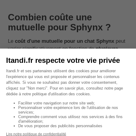
Combien coûte une
mutuelle pour Sphynx ?
Le
coût d'une mutuelle pour un chat Sphynx
peut
varier significativement en fonction de
plusieurs
facteurs
tels que l'âge du chat, son état de santé
général et le niveau de couverture d'assurance
choisi. En règle générale, les jeunes chats Sphynx
coûteront moins cher à assurer que les chats plus
âgés, qui peuvent être plus susceptibles de
développer des problèmes de santé.
Pour un
Sphynx en bonne santé et jeune
,
l'assurance peut débuter autour de
15 euros par
mois
pour une couverture de base, incluant les
accidents et les urgences. Pour une couverture plus