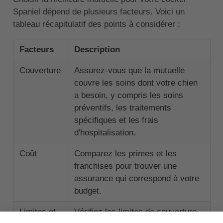
Spaniel dépend de plusieurs facteurs. Voici un
tableau récapitulatif des points à considérer :
Facteurs
Description
Couverture
Assurez-vous que la mutuelle
couvre les soins dont votre chien
a besoin, y compris les soins
préventifs, les traitements
spécifiques et les frais
d'hospitalisation.
Coût
Comparez les primes et les
franchises pour trouver une
assurance qui correspond à votre
budget.
Limites et
Vérifiez les limites de couverture