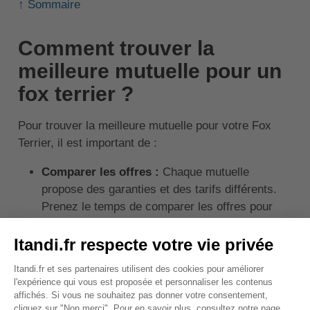
↑ Sommaire
Comment trouver la
meilleure mutuelle pour un
fox terrier ?
Pour trouver la meilleure mutuelle pour votre Fox
Terrier, il est important de :
Comparer les offres :
Chaque mutuelle
propose des garanties et des tarifs différents.
Prenez le temps de comparer les offres pour
trouver celle qui correspond le mieux à vos
besoins et à votre budget.
Considérer les besoins spécifiques de votre
chien :
Certains problèmes de santé sont plus
fréquents chez le Fox Terrier. Assurez-vous que