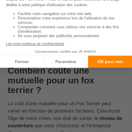
la mutuelle que vous choisissez couvre ces
conditions.
Lire les petites lignes :
Assurez-vous de
comprendre toutes les conditions de la mutuelle,
y compris les exclusions et les limites de
couverture.
↑ Sommaire
Combien coûte une
mutuelle pour un fox
terrier ?
Le coût d'une mutuelle pour un Fox Terrier peut
varier en fonction de plusieurs facteurs. Cela inclut
l'âge de votre chien, son état de santé, le
niveau de
couverture
que vous choisissez et l'entreprise