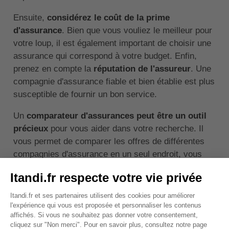
Ensuite,
considérez le coût de la prime
d'assurance
. Bien que vous vouliez le meilleur pour
votre loup, il est également important de choisir une
assurance qui correspond à votre budget. Enfin,
prenez en compte la
réputation de l'assureur
. Une
compagnie d'assurance fiable et bien établie est plus
susceptible de fournir un bon service.
Un
comparateur d'assurances peut être un outil
précieux
pour vous aider dans votre recherche. Il
vous permet de comparer les offres de différentes
compagnies d'assurance en un seul endroit, vous
aidant ainsi à faire un choix éclairé.
↑ Sommaire
Combien coûte une