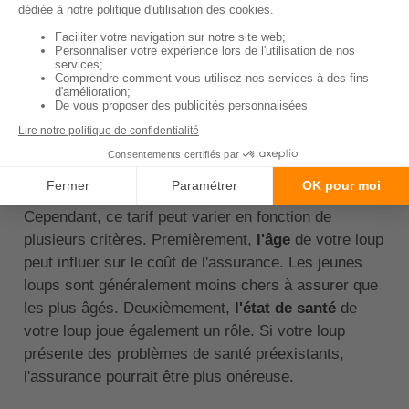
assurance pour un loup
slovaque ?
Le
coût d'une assurance
pour un loup slovaque
peut varier en fonction de plusieurs facteurs. En
moyenne
, vous pouvez vous attendre à payer entre
30 et 60 euros par mois
pour une assurance santé
complète pour votre loup.
Cependant, ce tarif peut varier en fonction de
plusieurs critères. Premièrement,
l'âge
de votre loup
peut influer sur le coût de l'assurance. Les jeunes
loups sont généralement moins chers à assurer que
les plus âgés. Deuxièmement,
l'état de santé
de
votre loup joue également un rôle. Si votre loup
présente des problèmes de santé préexistants,
l'assurance pourrait être plus onéreuse.