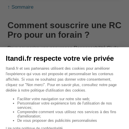
↑ Sommaire
Comment souscrire une RC
Pro pour un forain ?
Pour souscrire une assurance Responsabilité Civile
Professionnelle (RC Pro) en tant que forain, il est
recommandé de contacter un courtier ou un assureur
spécialisé. Ces professionnels pourront vous aider à
identifier les
risques spécifiques
à votre activité et
à choisir les garanties les plus adaptées.
Vous devrez fournir des informations sur votre
activité, comme le
type de manèges
ou de
produits
que vous proposez, le nombre d'événements
auxquels vous participez chaque année, etc.