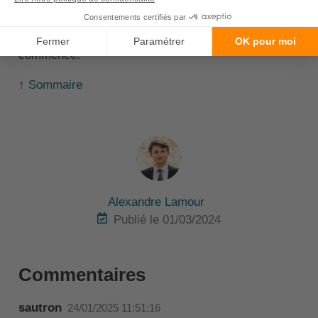
Une fois que vous aurez choisi un contrat, vous
devrez remplir un formulaire de souscription et payer
la prime d'assurance pour que votre couverture
commence.
↑ Sommaire
Alexandre Lamour
Publié le 01/03/2024
Commentaires
sautron
24/01/2025 11:51:16