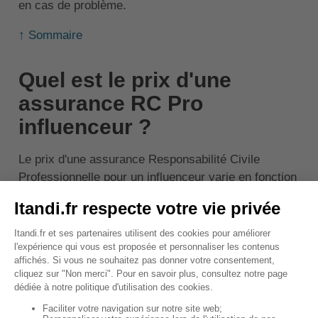
en cas de problème.
↑ Sommaire
Quel est le prix d'une
assurance RC Pro
influenceur ?
Le prix d'une assurance Responsabilité Civile
Professionnelle pour un influenceur varie en fonction
de plusieurs facteurs. Ces facteurs incluent le
nombre d'abonnés, le type de contenu partagé, le
nombre de partenariats et le chiffre d'affaires.
Le coût annuel d'une RC Pro pour un influenceur se
situe entre
200 et 600 euros
. Il est recommandé de
comparer plusieurs offres pour trouver le contrat qui
correspond le mieux à vos besoins et à votre budget.