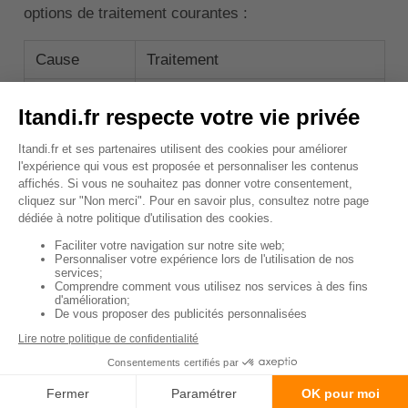
options de traitement courantes :
Cause
Traitement
Problèmes
Nettoyage dentaire
dentaires
professionnel, extraction de
dents si nécessaire, et soins
dentaires à domicile réguliers.
Corps
Retrait de l'objet sous
étrangers
anesthésie.
Intoxications
Induction de vomissements,
administration de charbon actif,
et traitement symptomatique.
Maladies du
Traitement spécifique à la
système
maladie, comme les
digestif
médicaments anti-acides pour