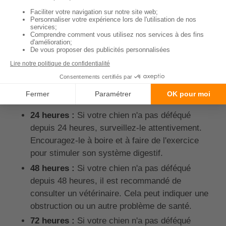
un chien sans danger ?
La durée de la constipation chez un chien peut varier
en fonction de plusieurs facteurs. Cependant, il est
généralement considéré que si votre chien n'a pas
déféqué depuis plus de 24 à 48 heures, il est temps
de consulter un vétérinaire. Voici quelques points à
prendre en compte :
24 heures :
Si votre chien n'a pas déféqué
depuis 24 heures, surveillez-le attentivement.
Encouragez-le à boire et à faire de l'exercice
pour stimuler son système digestif.
48 heures :
Si votre chien n'a pas déféqué
depuis 48 heures, il est recommandé de
consulter un vétérinaire. Cela peut indiquer une
obstruction ou un autre problème de santé.
72 heures :
Si votre chien n'a pas déféqué