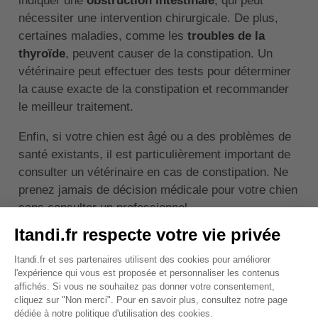
indiquer une
obstruction intestinale
, qui peut
nécessiter une intervention chirurgicale. De plus,
certaines maladies, comme les
troubles de la
thyroïde
, peuvent causer de la constipation. Un
vétérinaire peut effectuer des tests pour déterminer
la cause exacte de la constipation et recommander
le meilleur traitement.
Enfin, si votre chien est âgé ou a des problèmes de
santé existants, il est particulièrement important de
consulter un vétérinaire en cas de constipation. Ne
prenez jamais de décision médicale pour votre chien
sans consulter un professionnel.
↑ Sommaire
Combien de temps peut
durer la constipation chez