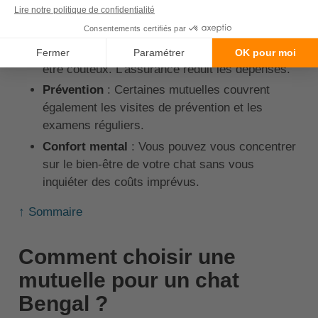
Les avantages d'une couverture santé incluent :
Remboursement des soins vétérinaires
: Les
consultations, traitements et chirurgies peuvent
être coûteux. L'assurance réduit les dépenses.
Prévention
: Certaines mutuelles couvrent
également les visites de prévention et les
examens réguliers.
Confort mental
: Vous pouvez vous concentrer
sur le bien-être de votre chat sans vous
inquiéter des coûts imprévus.
↑ Sommaire
Comment choisir une
mutuelle pour un chat
Bengal ?