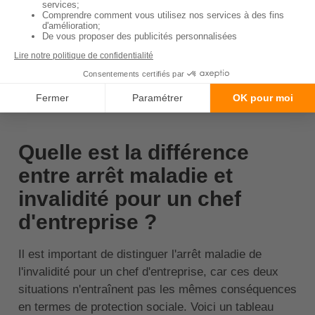
entreprise.
Il est conseillé de prévoir ces mesures en amont,
afin de ne pas être pris au dépourvu en cas d'arrêt
maladie.
↑ Sommaire
Quelle est la différence
entre arrêt maladie et
invalidité pour un chef
d'entreprise ?
Il est important de distinguer l'arrêt maladie de
l'invalidité pour un chef d'entreprise, car ces deux
situations n'entraînent pas les mêmes conséquences
en termes de protection sociale. Voici un tableau