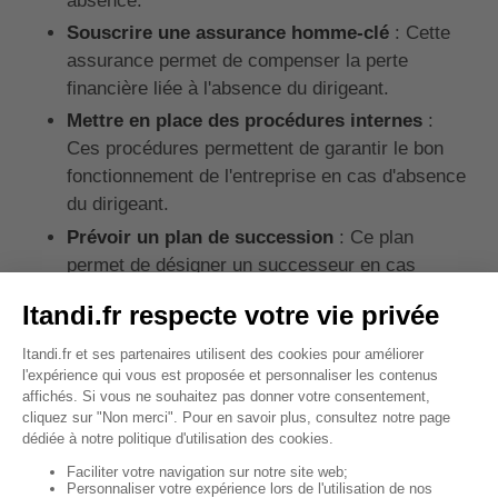
absence.
Souscrire une assurance homme-clé
: Cette
assurance permet de compenser la perte
financière liée à l'absence du dirigeant.
Mettre en place des procédures internes
:
Ces procédures permettent de garantir le bon
fonctionnement de l'entreprise en cas d'absence
du dirigeant.
Prévoir un plan de succession
: Ce plan
permet de désigner un successeur en cas
d'incapacité définitive du dirigeant.
Opter pour une mutuelle et une prévoyance
adaptées
: Une complémentaire santé permet
de couvrir les frais médicaux, tandis qu'un
contrat de prévoyance assure le maintien de
revenus en cas d'incapacité temporaire ou
permanente. Cela permet au dirigeant de
sécuriser sa situation financière et celle de son