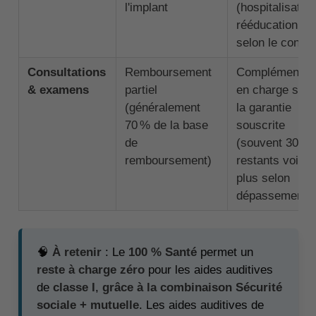
l'implant
(hospitalisation
rééducation, et
selon le contra
Consultations
Remboursement
Complément pr
& examens
partiel
en charge selo
(généralement
la garantie
70 % de la base
souscrite
de
(souvent 30 %
remboursement)
restants voire
plus selon
dépassements
🧠
À retenir
: Le
100 % Santé
permet un
reste à charge zéro
pour les aides auditives
de
classe I
,
grâce à la combinaison Sécurité
sociale + mutuelle
. Les aides auditives de