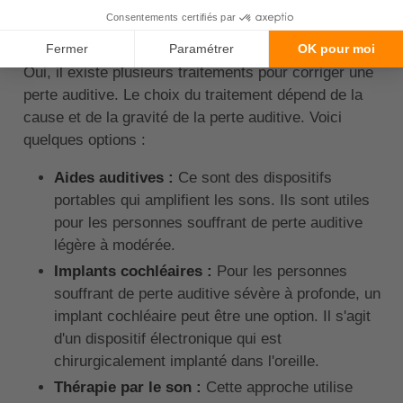
pour corriger une perte
auditive ?
Oui, il existe plusieurs traitements pour corriger une
perte auditive. Le choix du traitement dépend de la
cause et de la gravité de la perte auditive. Voici
quelques options :
Aides auditives :
Ce sont des dispositifs
portables qui amplifient les sons. Ils sont utiles
pour les personnes souffrant de perte auditive
légère à modérée.
Implants cochléaires :
Pour les personnes
souffrant de perte auditive sévère à profonde, un
implant cochléaire peut être une option. Il s'agit
d'un dispositif électronique qui est
chirurgicalement implanté dans l'oreille.
Thérapie par le son :
Cette approche utilise