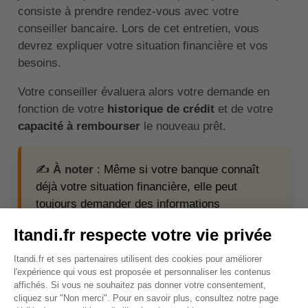
consiste à prendre rendez-vous avec votre
conseiller bancaire. Lors de cet entretien, vous
devrez expliquer votre situation financière et vos
besoins.
Votre conseiller évaluera alors votre demande en
fonction de votre
historique de crédit
et de votre
capacité à rembourser
le nouveau prêt.
✍️
À noter
: Même si votre banque connaît
déjà votre situation financière, elle peut
toujours demander des informations
supplémentaires. Par exemple, elle peut
vouloir connaître l'usage que vous comptez
faire des fonds obtenus par le rachat de crédit
ou même votre contrat de travail.