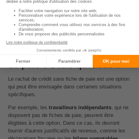
Enfin, si votre demande est approuvée, votre banque
établira un nouveau contrat de prêt que vous devrez
signer pour finaliser le rachat de crédit.
↑ Sommaire
Rachat de crédit sans fiche
de paie ? Dans quel cas ?
Le rachat de crédit sans fiche de paie est une option
qui peut être envisagée dans certaines situations
spécifiques.
Par exemple, les
travailleurs indépendants
, qui ne
disposent pas de fiches de paie, peuvent être
éligibles à cette option. Dans ce cas, ils devront
fournir d'autres justificatifs de revenus, comme les
déclarations fiscales ou les
bilans comptables
.