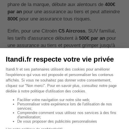
phare de la marque, débute aux alentours de
400€
par an
pour une assurance au tiers et peut atteindre
800€
pour une assurance tous risques.
Enfin, pour une Citroën
C5 Aircross
, SUV familial,
les tarifs d'assurance débutent à
500€ par an
pour
une assurance au tiers et peuvent grimper jusqu'à
1000€
pour une assurance tous risques.
✍️
À noter :
Ces tarifs sont bien sûr indicatifs
et peuvent varier en fonction de votre profil et
de votre historique de conduite.
↑ Sommaire
Comment souscrire à une