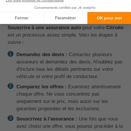
assurance auto pour une
Citroën ?
Souscrire à une assurance auto
pour votre
Citroën
est un processus assez simple. Voici les étapes à
suivre :
Demandez des devis :
Contactez plusieurs
assureurs et demandez des devis. N'oubliez pas
d'inclure tous les détails pertinents sur votre
véhicule et votre profil de conducteur.
Comparez les offres :
Examinez attentivement
chaque offre. Ne vous concentrez pas
uniquement sur le prix, mais aussi sur les
garanties proposées et les exclusions.
Souscrivez à l'assurance :
Une fois que vous
avez choisi une offre, vous pouvez procéder à la