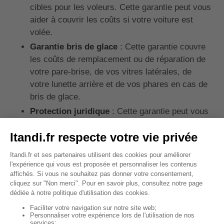
cibles pour les voleurs. Cette garantie peut vous
aider à couvrir les coûts si votre voiture est
volée.
Garantie bris de glace
: Cette garantie couvre
les coûts de remplacement ou de réparation de
votre pare-brise, de vos vitres latérales, de
votre lunette arrière et de vos phares en cas de
bris de glace.
Protection juridique
: Cette garantie peut vous
aider à couvrir les frais juridiques en cas de
litige lié à un accident de voiture.
✍️
À noter :
Il est important de bien évaluer
vos besoins et de comparer les différentes
offres d'assurance pour choisir les garanties
les plus adaptées à votre situation.