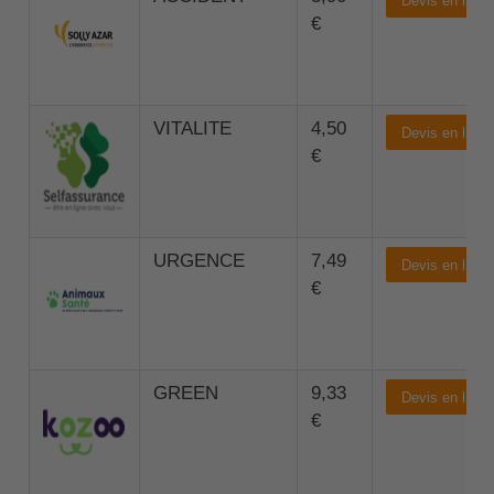
Devis en ligne
€
VITALITE
4,50
Devis en ligne
€
URGENCE
7,49
Devis en ligne
€
GREEN
9,33
Devis en ligne
€