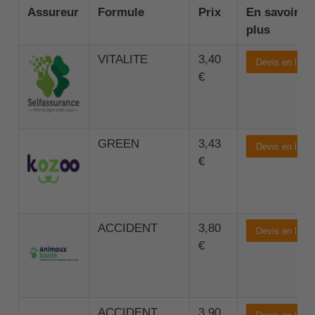
Assureur
Formule
Prix
En savoir
plus
VITALITE
3,40
Devis en ligne
€
GREEN
3,43
Devis en ligne
€
ACCIDENT
3,80
Devis en ligne
€
ACCIDENT
3,90