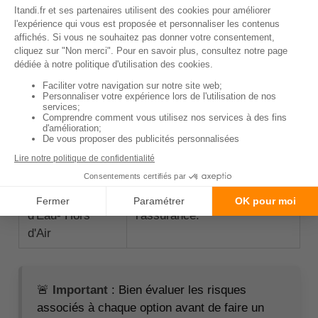
étude de sol
cas de problèmes liés au
sol.
Dommages
Option moins chère, mais
ouvrage sans
qui peut entraîner des
contrôle
problèmes en cas de
technique
malfaçons non détectées.
Dommages
Option qui permet de ne
Ouvrage :
couvrir que certaines phases
Partielle - Clos
de la construction, ce qui
Couvert - Hors
peut réduire le coût de
d'Eau- Hors
l'assurance.
d'Air
🚨
Important
: Bien évaluer les risques
associés à chaque option avant de faire un