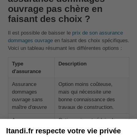
ouvrage pas chère en
faisant des choix ?
Il est possible de baisser le
prix de son assurance
dommages ouvrage
en faisant des choix spécifiques.
Voici un tableau résumant les différentes options :
Type
Description
d'assurance
Assurance
Option moins coûteuse,
dommages
mais qui nécessite une
ouvrage sans
bonne connaissance des
maître d'œuvre
travaux de construction.
Assurance
Option qui peut réduire le
dommages
coût de l'assurance, mais
ouvrage sans
qui présente un risque en