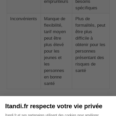
emprunteurs
besoins
spécifiques
Inconvénients
Manque de
Plus de
flexibilité,
formalités, peut
tarif moyen
être plus
peut être
difficile à
plus élevé
obtenir pour les
pour les
personnes
jeunes et
présentant des
les
risques de
personnes
santé
en bonne
santé
Il est essentiel de peser ces avantages et
inconvénients en fonction de votre situation
personnelle avant de faire votre choix.