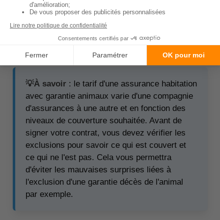
présente en quelques secondes les
devis des
meilleures assurances habitationavec garantie
animaux
. Vous pouvez ainsi faire votre choix en
privilégiant la compagnie d'assurances qui présente
le meilleur rapport qualité-prix.
💡À savoir
: le tarif d'une assurance habitation
avec garantie animaux varie d'une compagnie
d'assurances à une autre et en fonction des
niveaux de couverture souhaitée. Avant de
signer votre contrat, vous devez vérifier les
exclusions pour savoir ce qui est couvert et
ce qui ne l'est pas. Cela vous permettra
d'éviter les mauvaises surprises liées à
l'exclusion d'une garantie décès de l'animal
par exemple.