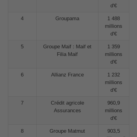
d'€
4
Groupama
1 488
millions
d'€
5
Groupe Maif : Maif et
1 359
Filia Maif
millions
d'€
6
Allianz France
1 232
millions
d'€
7
Crédit agricole
960,9
Assurances
millions
d'€
8
Groupe Matmut
903,5