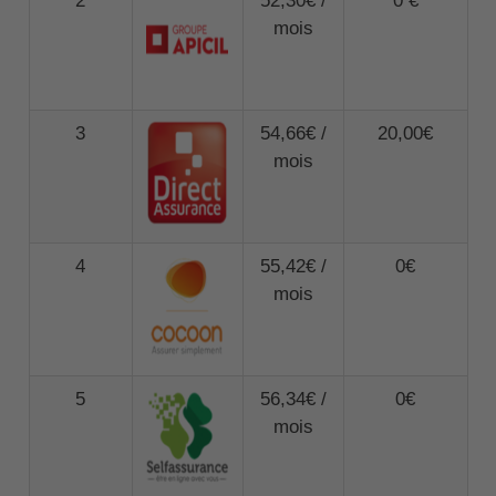
2
52,30€ /
0 €
mois
3
54,66€ /
20,00€
mois
4
55,42€ /
0€
mois
5
56,34€ /
0€
mois