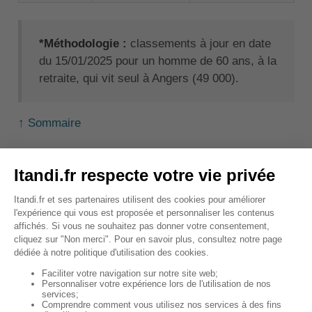
*Méthodologie :
classements à jour en date
du 15/01/2025 pour un homme de 60 ans, à la
retraite, qui vit seul à Angers (49 000).
↑ Sommaire
Classement des
complémentaires santé
pour senior selon les avis
clients
Le classement des complémentaires santé pour
senior selon les avis clients ne reflète pas une vérité
absolue. Vous devez le consulter avec précaution,