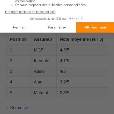
car il ne reflète que l'avis des internautes qui ont
laissé un commentaire.
Ce classement a été réalisé par Opinion Assurances
en 2023 :
Position
Assureur
Note moyenne (sur 5)
1
MGP
4,3/5
2
Intériale
4,1/5
3
Aésio
4/5
4
Alan
3,9/5
5
Matmut
2,3/5
↑ Sommaire