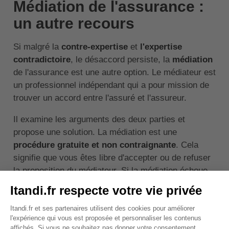
Médiation de l'assurance :
un autre recours
Si malgré la
contre-expertise
et
l'expertise
contradictoire
, le désaccord persiste, la
médiation
de l'assurance est une autre option. Le médiateur est
un professionnel indépendant qui a pour mission de
trouver un accord entre l'assuré et l'assureur.
Il examine les arguments des deux parties et
propose une solution. La médiation est une
procédure gratuite et non contraignante
. Cela
signifie que vous êtes libre d'accepter ou de refuser
la proposition du médiateur. Si la médiation échoue,
vous pouvez toujours saisir la justice.
↑ Sommaire