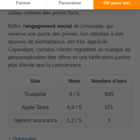
informations
fournies sont également souvent
citées comme des points forts.
Enfin, l'
engagement social
de Limonade, qui
reverse une partie des primes non utilisées à des
œuvres de bienfaisance, est très apprécié.
Cependant, certains clients regrettent un manque de
personnalisation des offres et une tarification parfois
plus élevée que la concurrence.
Site
Note
Nombre d'avis
Trustpilot
4 / 5
845
Apple Store
4,9 / 5
371
Opinion assurance
1,2 / 5
3
↑ Sommaire