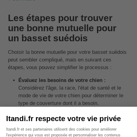
Les étapes pour trouver
une bonne mutuelle pour
un basset suédois
Choisir la bonne mutuelle pour votre basset suédois
peut sembler compliqué, mais en suivant ces
étapes, vous pouvez simplifier le processus :
Évaluez les besoins de votre chien :
Considérez l'âge, la race, l'état de santé et le
mode de vie de votre chien pour déterminer le
type de couverture dont il a besoin.
Comparez les offres :
Utilisez un comparateur
en ligne pour comparer les différentes offres
d'assurance pour basset suédois.
Lisez les conditions :
Avant de souscrire, lisez