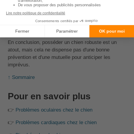
💡
À savoir
: Certaines mutuelles proposent
des formules spécifiques pour les chiens
sportifs et actifs.
En conclusion, posséder un chien robuste est un
atout, mais cela ne dispense pas d'une bonne
prévention et d'une mutuelle pour anticiper les
imprévus.
↑ Sommaire
Pour en savoir plus
👉
Problèmes oculaires chez le chien
👉
Problèmes cardiaques chez le chien