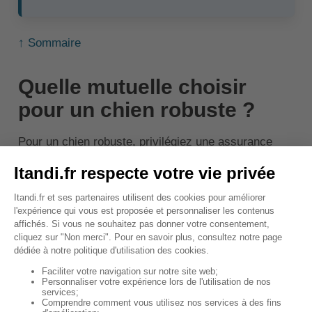
↑ Sommaire
Quelle mutuelle choisir
pour un chien robuste ?
Pour un chien robuste, privilégiez une assurance
avec :
Un bon rapport qualité/prix
: couverture des
soins courants sans surcoût inutile.
Des garanties adaptées
: prise en charge des
accidents et des consultations vétérinaires.
Une option prévention
: remboursement des
vaccins et bilans de santé.