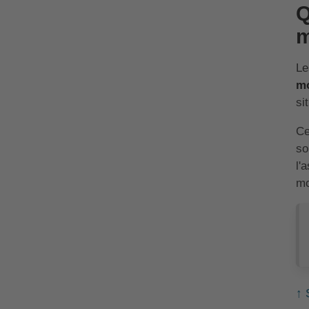
Q
m
Le
mo
si
Ce
so
l'
mo
↑ 