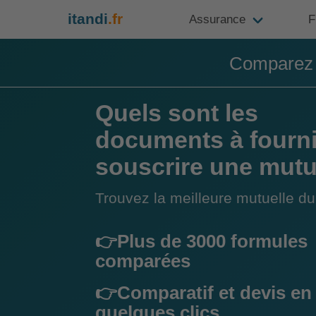
itandi
.fr
Assurance
F
Comparez e
Quels sont les
documents à fourni
souscrire une mutu
Trouvez la meilleure mutuelle 
👉Plus de 3000 formules
comparées
👉Comparatif et devis en
quelques clics