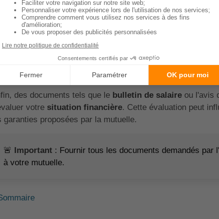
ut d'abord, ces documents permettent à l'assureur de
vérifi
 effet, l'assureur a besoin de s'assurer que vous êtes bien 
suite, certains documents comme le
relevé d'identité banc
 place le
prélèvement automatique
de vos cotisations. D'a
oits de l'Assurance Maladie, permettent à l'assureur de vérifi
ciale.
fin, des documents tels que le
bulletin de salaire
ou l'avis 
évaluer votre
situation financière
. Cette évaluation peut inf
s garanties proposées par la mutuelle.
🚨
Important
: Fournir tous les documents demandés par l'a
à votre mutuelle.
Sommaire