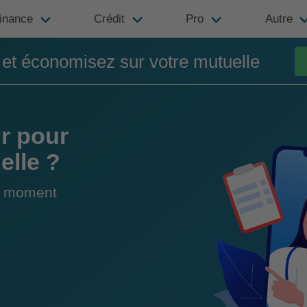
inance
Crédit
Pro
Autre
t économisez sur votre mutuelle
r pour
elle ?
du moment