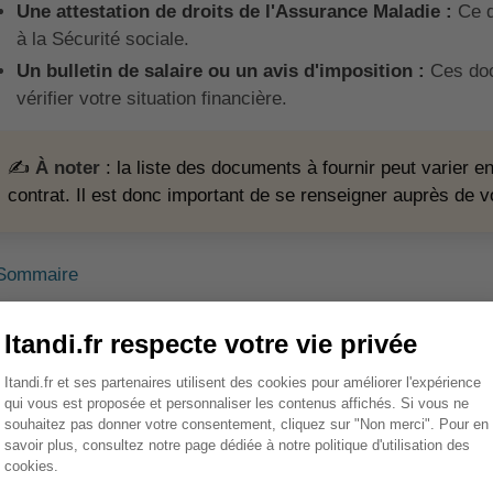
Une attestation de droits de l'Assurance Maladie :
Ce d
à la Sécurité sociale.
Un bulletin de salaire ou un avis d'imposition :
Ces doc
vérifier votre situation financière.
✍️
À noter
: la liste des documents à fournir peut varier en
contrat. Il est donc important de se renseigner auprès de v
Sommaire
ourquoi faut-il fournir des doc
ne mutuelle ?
 fourniture de documents lors de la souscription à une mutue
usieurs raisons.