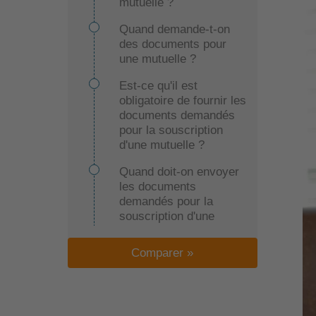
mutuelle ?
Quand demande-t-on
des documents pour
une mutuelle ?
Est-ce qu'il est
obligatoire de fournir les
documents demandés
pour la souscription
d'une mutuelle ?
Quand doit-on envoyer
les documents
demandés pour la
souscription d'une
mutuelle ?
Comparer »
Comment envoyer les
documents demandés
pour la souscription
d'une mutuelle ?