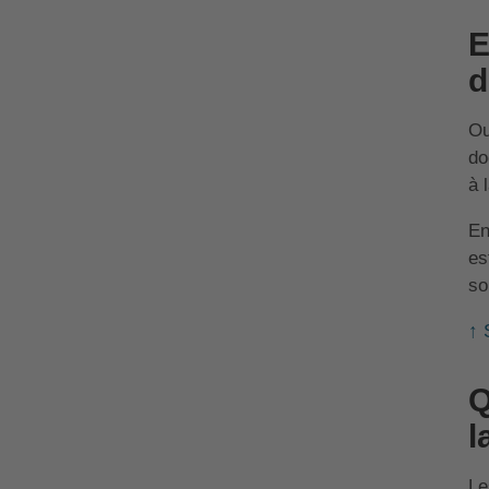
E
d
Ou
do
à 
En
es
so
↑ 
Q
l
Le