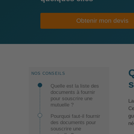
Obtenir mon devis
Q
NOS CONSEILS
s
Quelle est la liste des
documents à fournir
pour souscrire une
La
mutuelle ?
Ce
gu
Pourquoi faut-il fournir
des documents pour
né
souscrire une