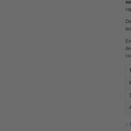
sa
ra
De
le
En
de
co
↑ 