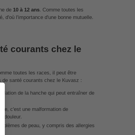
nne de
10 à 12 ans
. Comme toutes les
té, d'où l'importance d'une bonne mutuelle.
té courants chez le
me toutes les races, il peut être
s de santé courants chez le Kuvasz :
culation de la hanche qui peut entraîner de
che, c'est une malformation de
la douleur.
problèmes de peau, y compris des allergies