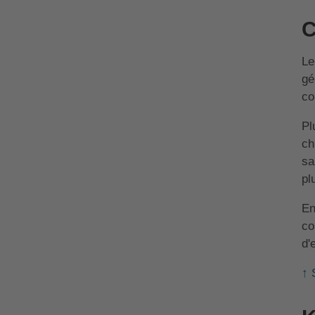
C
L
gé
co
Pl
ch
sa
pl
En
co
d'
↑ 