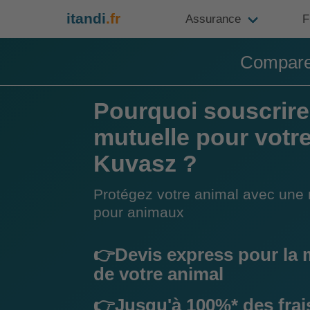
itandi
.fr
Assurance
F
Compare
Pourquoi souscrire
mutuelle pour votr
Kuvasz ?
Protégez votre animal avec une 
pour animaux
👉Devis express pour la 
de votre animal
👉Jusqu'à 100%* des frai