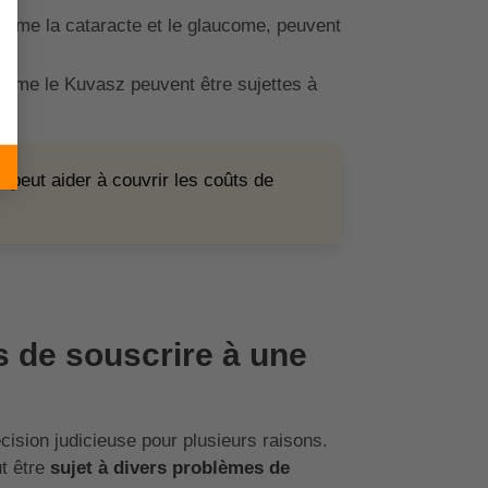
omme la cataracte et le glaucome, peuvent
mme le Kuvasz peuvent être sujettes à
peut aider à couvrir les coûts de
s de souscrire à une
ision judicieuse pour plusieurs raisons.
t être
sujet à divers problèmes de