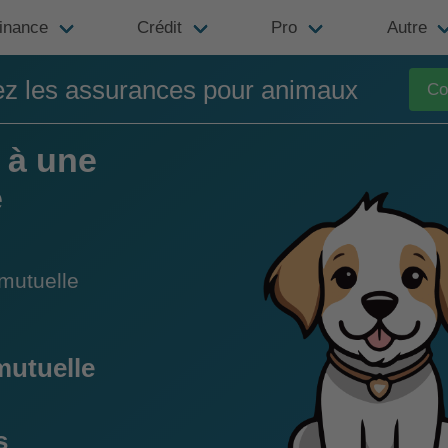
inance
Crédit
Pro
Autre
z les assurances pour animaux
Co
 à une
e
mutuelle
mutuelle
s