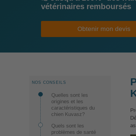
vétérinaires remboursés
Obtenir mon devis
P
NOS CONSEILS
K
Quelles sont les
origines et les
caractéristiques du
Pr
chien Kuvasz?
Dé
as
Quels sont les
problèmes de santé