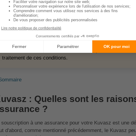
Problèmes oculaires :
Certaines conditions oculaires, c
affecter le Kuvasz.
Problèmes cardiaques :
Les grandes races de chiens co
divers problèmes cardiaques.
✍️
À noter :
Une bonne assurance santé pour votre Kuvasz 
traitement de ces conditions.
Sommaire
uvasz : Quelles sont les raison
ssurance ?
 souscription à une assurance pour votre Kuvasz est une déc
ut d'abord, comme mentionné précédemment, le Kuvasz peu