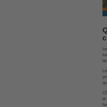
Q
c
Le
tu
bl
Le
ye
qu
Cô
et
fa