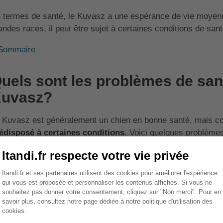
 termes de santé, le Kuvasz a une espérance de vie moye
andes races, il peut être sujet à certaines conditions de san
Sommaire
uels sont les problèmes de san
uvasz?
 Kuvasz est généralement un chien en bonne santé, mais com
édisposé à certaines conditions
. Voici quelques problème
Dysplasie de la hanche :
C'est une malformation de l'arti
l'arthrite et de la douleur.
Dysplasie du coude :
Semblable à la dysplasie de la han
l'articulation du coude qui peut causer de l'inconfort et de 
Problèmes de peau :
Le Kuvasz peut souffrir de divers 
et des infections cutanées.