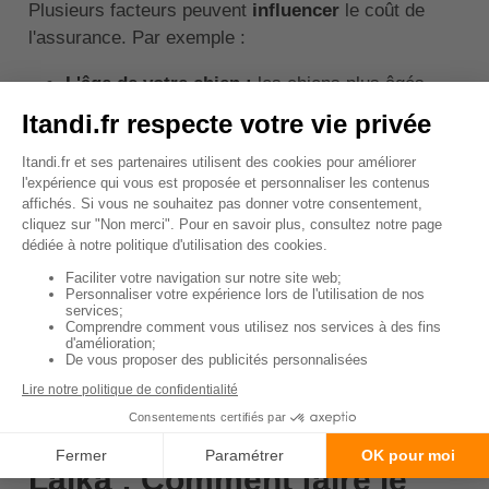
Plusieurs facteurs peuvent
influencer
le coût de
l'assurance. Par exemple :
L'âge de votre chien :
les chiens plus âgés
peuvent coûter plus cher à assurer car ils sont
plus susceptibles de développer des problèmes
de santé.
La race de votre chien :
certaines races,
comme le Laika, peuvent être plus susceptibles
de développer certaines conditions de santé, ce
qui peut augmenter le coût de l'assurance.
Le niveau de couverture :
une assurance qui
couvre plus de types de soins et de traitements
sera généralement plus chère.
↑ Sommaire
Laika : Comment faire le