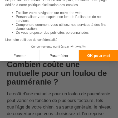
Vérifiez également si elle offre des garanties
pour les soins préventifs.
Les conditions de la mutuelle :
Lisez
attentivement les conditions de la mutuelle.
Vérifiez les exclusions, les limites de couverture
et les délais de carence.
↑ Sommaire
Combien coûte une
mutuelle pour un loulou de
pauméranie ?
Le coût d'une mutuelle pour un loulou de pauméranie
peut varier en fonction de plusieurs facteurs, tels
que l'âge de votre chien, sa santé générale, le niveau
de couverture que vous choisissez et l'entreprise