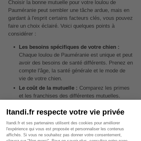
Choisir la bonne mutuelle pour votre loulou de
Pauméranie peut sembler une tâche ardue, mais en
gardant à l'esprit certains facteurs clés, vous pouvez
faire un choix éclairé. Voici quelques points à
considérer :
Les besoins spécifiques de votre chien :
Chaque loulou de Pauméranie est unique et peut
avoir des besoins de santé différents. Prenez en
compte l'âge, la santé générale et le mode de
vie de votre chien.
Le coût de la mutuelle :
Comparez les primes
et les franchises des différentes mutuelles.
Assurez-vous que le coût de la mutuelle est
abordable pour vous à long terme.
Les garanties offertes :
Assurez-vous que la
mutuelle couvre les problèmes de santé
courants chez les loulous de Pauméranie.